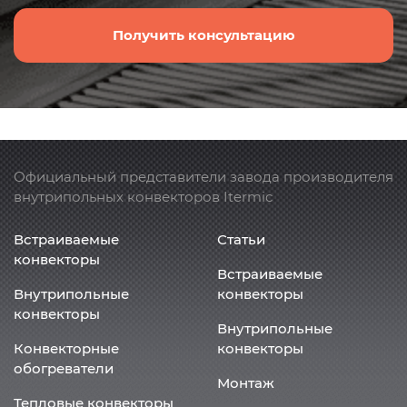
Получить консультацию
Официальный представители завода производителя
внутрипольных конвекторов Itermic
Встраиваемые
Статьи
конвекторы
Встраиваемые
Внутрипольные
конвекторы
конвекторы
Внутрипольные
Конвекторные
конвекторы
обогреватели
Монтаж
Тепловые конвекторы