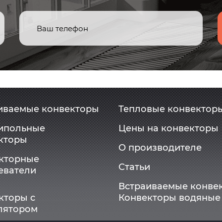
иваемые конвекторы
Тепловые конвектор
ипольные
Цены на конвекторы
кторы
О производителе
кторные
Статьи
еватели
Встраиваемые конве
кторы с
Конвекторы водяные
лятором