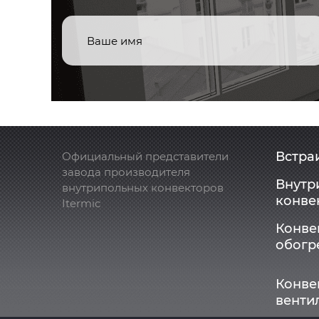
Встра
Официальный представители
завода производителя
Внутр
внутрипольных конвекторов
конве
Itermic
Конве
обогр
Конве
венти