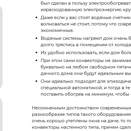
был сделан в пользу электрообогреват
израсходованную электроэнергию кру
Даже если у вас стоят водяные счетчик
волноваться не стоит, потому что со
экономичные.
Водяные системы нагреют дом очень бы
долго трястись в помещении от холода
Их удобно использовать, если дом бол
При этом сами конвекторы не занимаю
буквально на любом свободном пятачк
дачного дома они будут идеальным в
Они идеально подходят для эпизодиче
специальной автоматикой, и тогда в те
поставить обогрев на минимум, чтобы 
Несомненным достоинством современных 
разнообразие типов такого оборудования. 
очень хорошо утеплены окна на даче, то 
конвекторы настенного типа, причем сдел